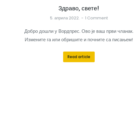
Здраво, свете!
5. априла 2022.
1 Comment
Добро дошли у Вордпрес. Ово је ваш први чланак.
Измените га или обришите и почните са писањем!
Read article