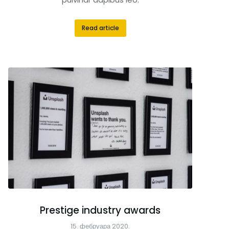
Read article
Prestige industry awards
15. фебруара 2020.