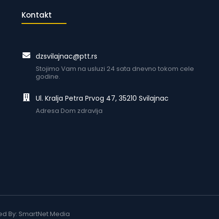
Kontakt
dzsvilajnac@ptt.rs
Stojimo Vam na usluzi 24 sata dnevno tokom cele
godine.
Ul. Kralja Petra Prvog 47, 35210 Svilajnac
Adresa Dom zdravlja
ed By:
SmartNet Media