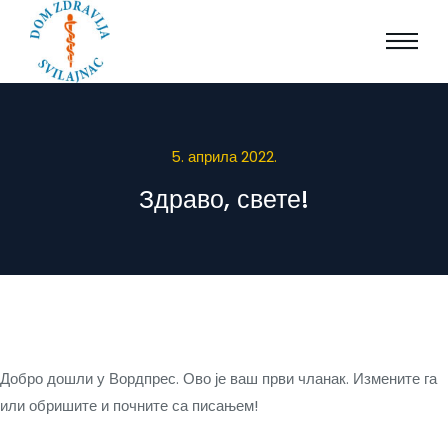
5. априла 2022.
Здраво, свете!
Добро дошли у Вордпрес. Ово је ваш први чланак. Измените га
или обришите и почните са писањем!