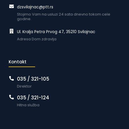
dzsvilajnac@ptt.rs
Stojimo Vam na usluzi 24 sata dnevno tokom cele
godine.
Ul. Kralja Petra Prvog 47, 35210 Svilajnac
Adresa Dom zdravlja
Kontakt
035 / 321-105
Direktor
035 / 321-124
Hitna služba