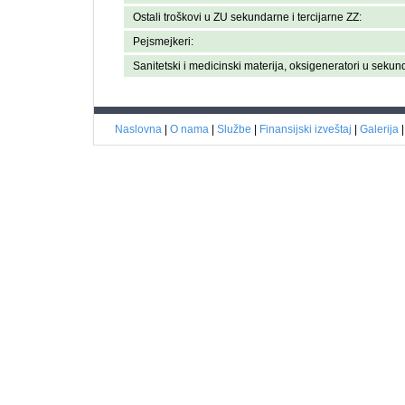
Ostali troškovi u ZU sekundarne i tercijarne ZZ:
Pejsmejkeri:
Sanitetski i medicinski materija, oksigeneratori u sekun
Naslovna
|
O nama
|
Službe
|
Finansijski izveštaj
|
Galerija