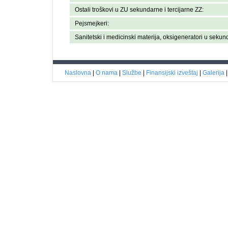
Ostali troškovi u ZU sekundarne i tercijarne ZZ:
Pejsmejkeri:
Sanitetski i medicinski materija, oksigeneratori u sekun
Naslovna
|
O nama
|
Službe
|
Finansijski izveštaj
|
Galerija