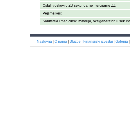
Ostali troškovi u ZU sekundarne i tercijarne ZZ:
Pejsmejkeri:
Sanitetski i medicinski materija, oksigeneratori u sekun
Naslovna
|
O nama
|
Službe
|
Finansijski izveštaj
|
Galerija