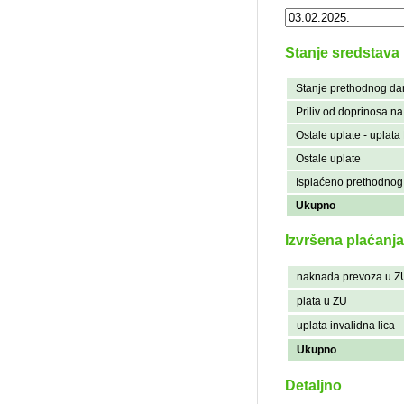
Stanje sredstava
Stanje prethodnog da
Priliv od doprinosa n
Ostale uplate - uplata
Ostale uplate
Isplaćeno prethodnog
Ukupno
Izvršena plaćanja
naknada prevoza u Z
plata u ZU
uplata invalidna lica
Ukupno
Detaljno