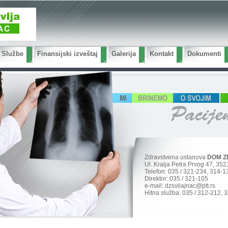
Službe
Finansijski izveštaj
Galerija
Kontakt
Dokumenti
Zdravstvena ustanova
DOM Z
Ul. Kralja Petra Prvog 47, 352
Telefon: 035 / 321-234, 314-1
Direktor: 035 / 321-105
e-mail: dzsvilajnac@ptt.rs
Hitna služba: 035 / 312-212, 