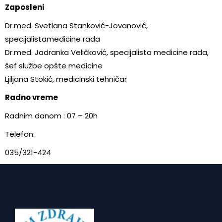
Zaposleni
Dr.med. Svetlana Stanković-Jovanović,
specijalistamedicine rada
Dr.med. Jadranka Veličković, specijalista medicine rada,
šef službe opšte medicine
Ljiljana Stokić, medicinski tehničar
Radno vreme
Radnim danom : 07 – 20h
Telefon:
035/321-424