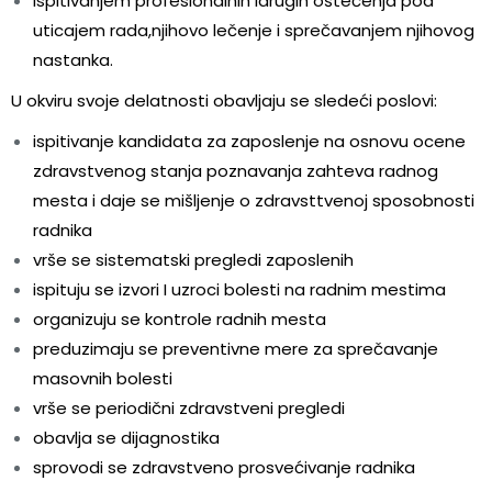
ispitivanjem profesionalnih idrugih oštećenja pod
uticajem rada,njihovo lečenje i sprečavanjem njihovog
nastanka.
U okviru svoje delatnosti obavljaju se sledeći poslovi:
ispitivanje kandidata za zaposlenje na osnovu ocene
zdravstvenog stanja poznavanja zahteva radnog
mesta i daje se mišljenje o zdravsttvenoj sposobnosti
radnika
vrše se sistematski pregledi zaposlenih
ispituju se izvori I uzroci bolesti na radnim mestima
organizuju se kontrole radnih mesta
preduzimaju se preventivne mere za sprečavanje
masovnih bolesti
vrše se periodični zdravstveni pregledi
obavlja se dijagnostika
sprovodi se zdravstveno prosvećivanje radnika