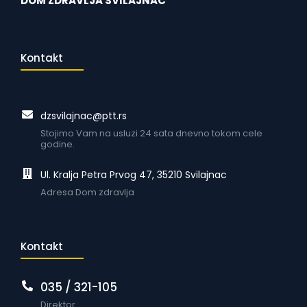
DOM ZDRAVLJA SVILAJNAC
Kontakt
dzsvilajnac@ptt.rs
Stojimo Vam na usluzi 24 sata dnevno tokom cele
godine.
Ul. Kralja Petra Prvog 47, 35210 Svilajnac
Adresa Dom zdravlja
Kontakt
035 / 321-105
Direktor