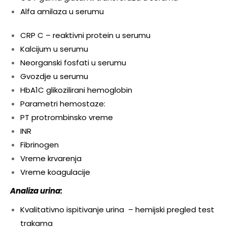
Alfa amilaza u serumu
CRP C – reaktivni protein u serumu
Kalcijum u serumu
Neorganski fosfati u serumu
Gvozdje u serumu
HbA1C glikozilirani hemoglobin
Parametri hemostaze:
PT protrombinsko vreme
INR
Fibrinogen
Vreme krvarenja
Vreme koagulacije
Analiza urina:
Kvalitativno ispitivanje urina – hemijski pregled test
trakama