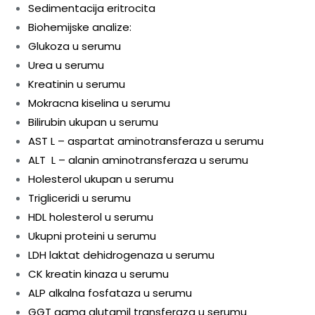
Sedimentacija eritrocita
Biohemijske analize:
Glukoza u serumu
Urea u serumu
Kreatinin u serumu
Mokracna kiselina u serumu
Bilirubin ukupan u serumu
AST L – aspartat aminotransferaza u serumu
ALT L – alanin aminotransferaza u serumu
Holesterol ukupan u serumu
Trigliceridi u serumu
HDL holesterol u serumu
Ukupni proteini u serumu
LDH laktat dehidrogenaza u serumu
CK kreatin kinaza u serumu
ALP alkalna fosfataza u serumu
GGT gama glutamil transferaza u serumu