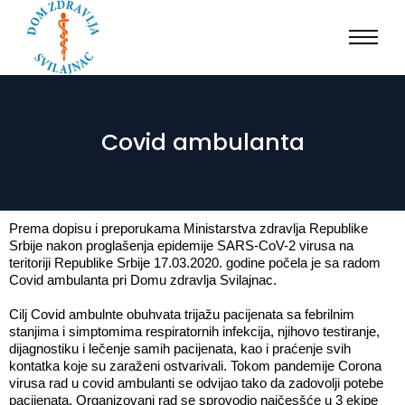
Covid ambulanta
Prema dopisu
i preporukama
Ministarstva
zdravlja Republike
Srbije nakon proglašenja epidemije SARS-CoV-2 virusa na
teritoriji Republike Srbije 17.03.2020. godine počela je sa radom
Covid ambulanta pri Domu zdravlja Svilajnac.
Cilj Covid ambulnte obuhvata trijažu pacijenata sa febrilnim
stanjima i simptomima respiratornih infekcija, njihovo testiranje,
dijagnostiku i lečenje samih pacijenata, kao i praćenje svih
kontatka koje su zaraženi ostvarivali. Tokom pandemije Corona
virusa rad u covid ambulanti se odvijao tako da zadovolji potebe
pacijenata. Organizovani rad se sprovodio najčesšće u 3 ekipe