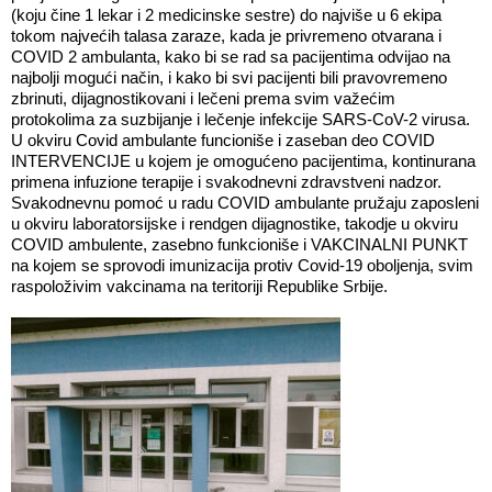
(koju čine 1 lekar i 2 medicinske sestre) do najviše u 6 ekipa
tokom najvećih talasa zaraze, kada je privremeno otvarana i
COVID 2 ambulanta, kako bi se rad sa pacijentima odvijao na
najbolji mogući način, i kako bi svi pacijenti bili pravovremeno
zbrinuti, dijagnostikovani i lečeni prema svim važećim
protokolima za suzbijanje i lečenje infekcije SARS-CoV-2 virusa.
U okviru Covid ambulante funcioniše i zaseban deo COVID
INTERVENCIJE u kojem je omogućeno pacijentima, kontinurana
primena infuzione terapije i svakodnevni zdravstveni nadzor.
Svakodnevnu pomoć u radu COVID ambulante pružaju zaposleni
u okviru laboratorsijske i rendgen dijagnostike, takodje u okviru
COVID ambulente, zasebno funkcioniše i VAKCINALNI PUNKT
na kojem se sprovodi imunizacija protiv Covid-19 oboljenja, svim
raspoloživim vakcinama na teritoriji Republike Srbije.