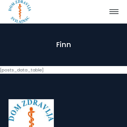
Finn
[posts_data_table]