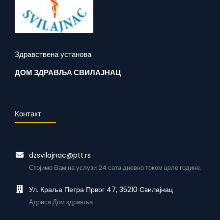
Здравствена установа
ДОМ ЗДРАВЉА СВИЛАЈНАЦ
Контакт
dzsvilajnac@ptt.rs
Стојимо Вам на услузи 24 сата дневно током целе године.
Ул. Краља Петра Првог 47, 35210 Свилајнац
Адреса Дом здравља